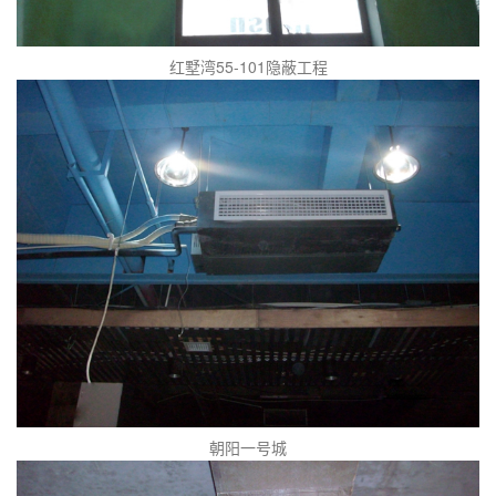
红墅湾55-101隐蔽工程
朝阳一号城