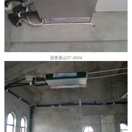
丽景香山37-2604