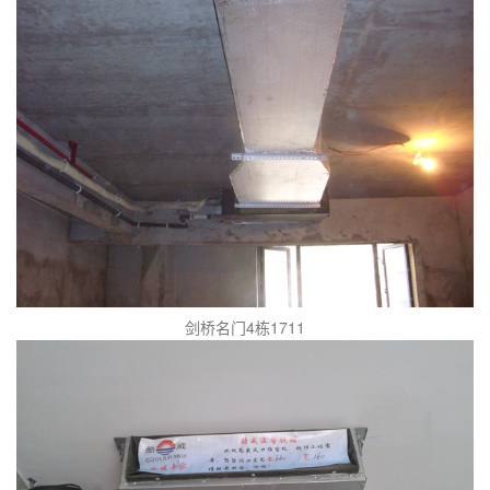
剑桥名门4栋1711