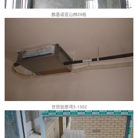
鹏基诺亚山林29栋
世贸铂翠湾3-1302