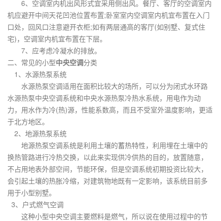
6、空调室内机出风形式宜采用侧出风。餐厅、客厅的空调室内
机应避开中间天花凹池位置布置;卧室室内空调室内机宜布置在入门
口处，回风口注意避开衣柜;如有两层通高的客厅(如别墅、复式住
宅)，空调室内机宜布置在下层。
7、应考虑冷凝水的排放。
二、常见的小型
中央空调
分类
1、水源热泵系统
水源热泵空调适用在面积比较大的场所，可以分为闭式水环路
水源热泵中央空调系统和中央水源热泵冷热水系统，用电作为动
力，用水作为冷(热)源，性能系数高，而且不受室外温度影响，更适
于北方地区。
2、地源热泵系统
地源热泵空调系统是利用土壤的蓄热特性，利用埋在土壤中的
换热管路进行冷热交换，以此来实现供冷供热的目的，放置随意，
不占用地表外部空间，节能环保，但是空调系统初期投资比较大，
会引起土壤的热胀冷缩，对建筑物地既有一定影响，该系统目前多
用于小型别墅。
3、户式燃气空调
这种小型中央空调主要燃料是燃气，所以说在使用过程中的节