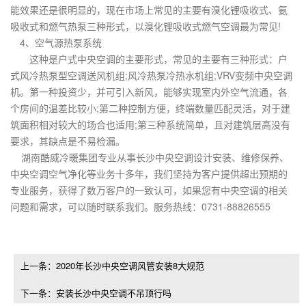
能效果还是很明显的，现在市场上常见的主要有溴化锂吸收式、氨
吸收式和燃气热泵三种形式，以溴化锂吸收式燃气空调最为常见!
4、空气源热泵系统
这种是户式中央空调的主要形式，常见的主要有三种形式：户
式风冷热泵型空调送风机组;风冷热泵冷热水机组;VRV变频中央空调
机。第一种投资少，并可引入新风，能够实现室内外空气流通，各
个房间的温差比较小;第二种控制方便，终端数量匹配灵活，对于建
筑面积相对较大的场合也适用;第三种系统简单，且对建筑层高没有
要求，其缺点是不易检漏。
湖南酷威冷暖集团专业从事长沙中央空调设计安装、维修保养、
中央空调空气净化等业务十多年，我们坚持为客户提供超出预期的
专业服务，获得了数万客户的一致认可，如果您有中央空调的相关
问题和需求，可以随时联系我们。服务热线：0731-88826555
上一条：2020年长沙中央空调风管安装8大规范
下一条：安装长沙中央空调不吊顶行吗