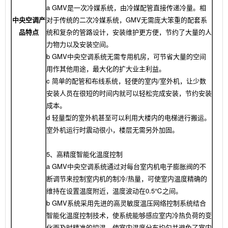
a GMV是一次冷媒系统，由冷媒配管直接传递冷量。相
中央空调产
对于传统的二次冷媒系统，GMV无需庞大笨重的配套系
品特点
统和复杂的管路设计，安装维护更方便，节约了大量的人
力物力以及安装空间。
b GMV中央空调系统无需专用机房，可节省大量的空间
用作其他用途，最大化的扩大业主利益。
c 简单的配管和布线系统，轻便的室内/室外机，让少数
安装人员在很短的时间内就可以轻松完成安装，节约安装
成本。
d 轻量型的室外机甚至可以利用大楼内的电梯进行搬运。
室外机运行时震动很小，楼层无需另外加固。
5、高精度智能化温度控制
a GMV中央空调系统通过对每台室内机电子膨胀阀的不
断调节来控制室内机的制冷/热量，可使室内温度精确的
维持在设置温度附近，温度波动在0.5℃之间。
b GMV系统采用先进的高灵敏度温压网络控制系统结合
智能化温度控制技术，使系统能够感应室内冷热负荷的变
化而及时精准的控温，使室内温度分布均匀并避免了室内