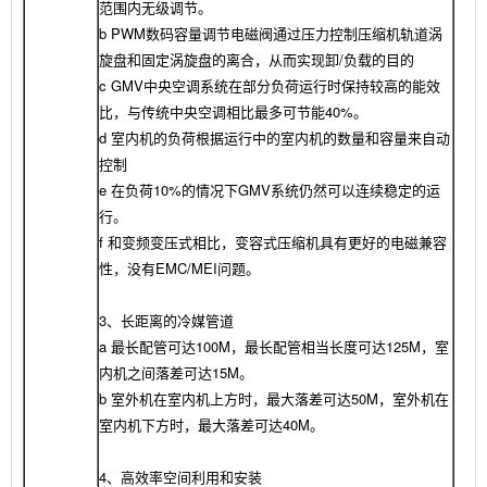
范围内无级调节。
b PWM数码容量调节电磁阀通过压力控制压缩机轨道涡
旋盘和固定涡旋盘的离合，从而实现卸/负载的目的
c GMV中央空调系统在部分负荷运行时保持较高的能效
比，与传统中央空调相比最多可节能40%。
d 室内机的负荷根据运行中的室内机的数量和容量来自动
控制
e 在负荷10%的情况下GMV系统仍然可以连续稳定的运
行。
f 和变频变压式相比，变容式压缩机具有更好的电磁兼容
性，没有EMC/MEI问题。
3、长距离的冷媒管道
a 最长配管可达100M，最长配管相当长度可达125M，室
内机之间落差可达15M。
b 室外机在室内机上方时，最大落差可达50M，室外机在
室内机下方时，最大落差可达40M。
4、高效率空间利用和安装