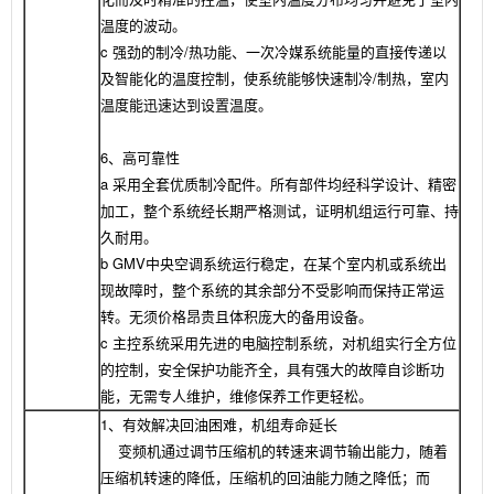
温度的波动。
c 强劲的制冷/热功能、一次冷媒系统能量的直接传递以
及智能化的温度控制，使系统能够快速制冷/制热，室内
温度能迅速达到设置温度。
6、高可靠性
a 采用全套优质制冷配件。所有部件均经科学设计、精密
加工，整个系统经长期严格测试，证明机组运行可靠、持
久耐用。
b GMV中央空调系统运行稳定，在某个室内机或系统出
现故障时，整个系统的其余部分不受影响而保持正常运
转。无须价格昂贵且体积庞大的备用设备。
c 主控系统采用先进的电脑控制系统，对机组实行全方位
的控制，安全保护功能齐全，具有强大的故障自诊断功
能，无需专人维护，维修保养工作更轻松。
1、有效解决回油困难，机组寿命延长
变频机通过调节压缩机的转速来调节输出能力，随着
压缩机转速的降低，压缩机的回油能力随之降低；而