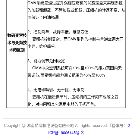
GMV系统是通过提升涡旋压缩机的涡旋定盘来实现系统
的加载和卸载，不管加载或卸载，压缩机的转速不变，从
而保证了回油畅通。
2、控制简单，故障率低，维修方便
数码变容技
变频机控制复杂，而GMV系列的控制与普通空调大同
术与变频技
小异，维护简单。
术的区别
3、能力调节范围极宽
GMV中央空调系统可在10%至100%的能力范围内无
级调节,而变频机能力调节范围为46%至100%
4、无电磁辐射、无干扰、无限制
变频机在能量调节时，压缩机的工作频率也随之变
化，对电网和其它家用电器的干扰严重。
Copyright @ 湖南酷威机电设备有限公司 All rights reserved.【备案号：
湘
ICP备19006145号-2
】